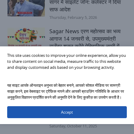
सागर में साइलेंट जोन: कलेक्टर ने दिया
साफ आदेश
Thursday, February 5, 2026
Sagar News एरण महोत्सव का भव्य
आगाज 14 जनवरी से, उपमुख्यमंत्री
राजेंद्र शुक्ल करेंगे ऐतिहासिक नगरी में
कार्यक्रम का शुभारंभ
This site uses cookies to improve your online experience, allow you
to share content on social media, measure traffic to this website
Sunday, January 11, 2026
and display customised ads based on your browsing activity.
राजनीतिक सागर
यह साइट आपके ऑनलाइन अनुभव को बेहतर बनाने, आपको सोशल मीडिया पर सामग्री
साझा करने, इस वेबसाइट पर ट्रैफ़िक मापने और आपकी ब्राउज़िंग गतिविधि के आधार पर
Sagar News 39 करोड़ रुपए की
अनुकूलित विज्ञापन प्रदर्शित करने की अनुमति देने के लिए कुकीज़ का उपयोग करती है।
लागत से बन रही Multilevel
Parking, धीमी निर्माण गति से महापौर
Accept
नाराज
Saturday, October 11, 2025