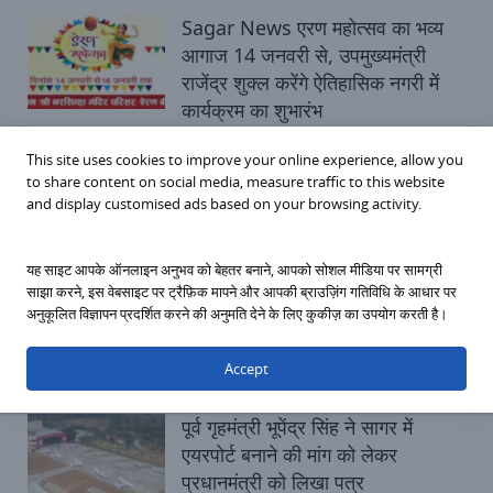
Sagar News एरण महोत्सव का भव्य
आगाज 14 जनवरी से, उपमुख्यमंत्री
राजेंद्र शुक्ल करेंगे ऐतिहासिक नगरी में
कार्यक्रम का शुभारंभ
Sunday, January 11, 2026
This site uses cookies to improve your online experience, allow you
to share content on social media, measure traffic to this website
and display customised ads based on your browsing activity.
राजनीतिक सागर
Sagar News 39 करोड़ रुपए की
यह साइट आपके ऑनलाइन अनुभव को बेहतर बनाने, आपको सोशल मीडिया पर सामग्री
लागत से बन रही Multilevel
साझा करने, इस वेबसाइट पर ट्रैफ़िक मापने और आपकी ब्राउज़िंग गतिविधि के आधार पर
अनुकूलित विज्ञापन प्रदर्शित करने की अनुमति देने के लिए कुकीज़ का उपयोग करती है।
Parking, धीमी निर्माण गति से महापौर
नाराज
Accept
Saturday, October 11, 2025
पूर्व गृहमंत्री भूपेंद्र सिंह ने सागर में
एयरपोर्ट बनाने की मांग को लेकर
प्रधानमंत्री को लिखा पत्र