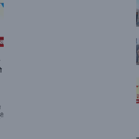
े
न
री