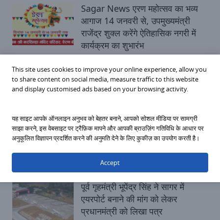
Sagar News एरण महोत्सव का भव्य
आगाज 14 जनवरी से, उपमुख्यमंत्री
राजेंद्र शुक्ल करेंगे ऐतिहासिक नगरी में
कार्यक्रम का शुभारंभ
Sunday, January 11, 2026
This site uses cookies to improve your online experience, allow you
to share content on social media, measure traffic to this website
राजनीतिक सागर
and display customised ads based on your browsing activity.
Sagar News 39 करोड़ रुपए की
यह साइट आपके ऑनलाइन अनुभव को बेहतर बनाने, आपको सोशल मीडिया पर सामग्री
लागत से बन रही Multilevel
साझा करने, इस वेबसाइट पर ट्रैफ़िक मापने और आपकी ब्राउज़िंग गतिविधि के आधार पर
Parking, धीमी निर्माण गति से महापौर
अनुकूलित विज्ञापन प्रदर्शित करने की अनुमति देने के लिए कुकीज़ का उपयोग करती है।
नाराज
Accept
Saturday, October 11, 2025
पूर्व गृहमंत्री भूपेंद्र सिंह ने सागर में
एयरपोर्ट बनाने की मांग को लेकर
प्रधानमंत्री को लिखा पत्र