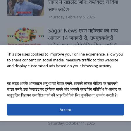
सागर में साइलेंट जोन: कलेक्टर ने दिया
साफ आदेश
Thursday, February 5, 2026
Sagar News एरण महोत्सव का भव्य
आगाज 14 जनवरी से, उपमुख्यमंत्री
राजेंद्र शुक्ल करेंगे ऐतिहासिक नगरी में
कार्यक्रम का शुभारंभ
This site uses cookies to improve your online experience, allow you
to share content on social media, measure traffic to this website
Sunday, January 11, 2026
and display customised ads based on your browsing activity.
राजनीतिक सागर
यह साइट आपके ऑनलाइन अनुभव को बेहतर बनाने, आपको सोशल मीडिया पर सामग्री
साझा करने, इस वेबसाइट पर ट्रैफ़िक मापने और आपकी ब्राउज़िंग गतिविधि के आधार पर
Sagar News 39 करोड़ रुपए की
अनुकूलित विज्ञापन प्रदर्शित करने की अनुमति देने के लिए कुकीज़ का उपयोग करती है।
लागत से बन रही Multilevel
Parking, धीमी निर्माण गति से महापौर
Accept
नाराज
Saturday, October 11, 2025