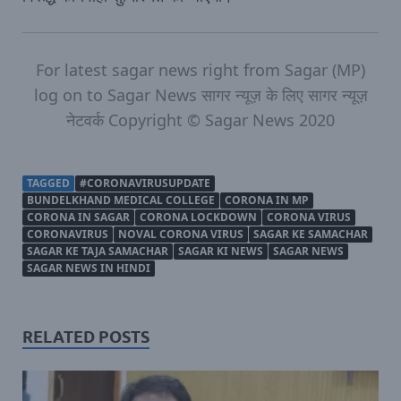
For latest sagar news right from Sagar (MP)
log on to Sagar News सागर न्‍यूज़ के लिए सागर न्‍यूज़
नेटवर्क Copyright © Sagar News 2020
TAGGED
#CORONAVIRUSUPDATE
BUNDELKHAND MEDICAL COLLEGE
CORONA IN MP
CORONA IN SAGAR
CORONA LOCKDOWN
CORONA VIRUS
CORONAVIRUS
NOVAL CORONA VIRUS
SAGAR KE SAMACHAR
SAGAR KE TAJA SAMACHAR
SAGAR KI NEWS
SAGAR NEWS
SAGAR NEWS IN HINDI
RELATED POSTS